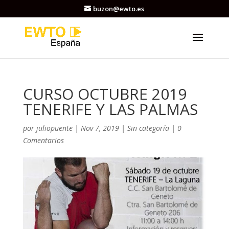
buzon@ewto.es
CURSO OCTUBRE 2019
TENERIFE Y LAS PALMAS
por
juliopuente
|
Nov 7, 2019
|
Sin categoría
|
0
Comentarios