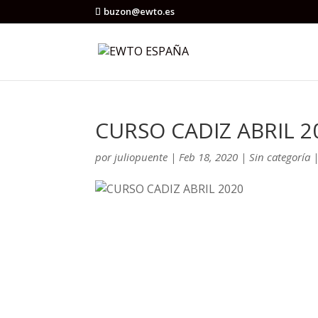
buzon@ewto.es
CURSO CADIZ ABRIL 2
por
juliopuente
|
Feb 18, 2020
|
Sin categoría