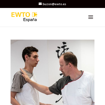
buzon@ewto.es