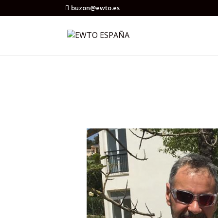
buzon@ewto.es