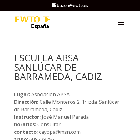
buzon@ewto.es
ESCUELA ABSA
SANLÚCAR DE
BARRAMEDA, CADIZ
Lugar:
Asociación ABSA
Dirección:
Calle Monteros 2. 1º izda. Sanlúcar
de Barrameda, Cádiz
Instructor:
José Manuel Parada
horarios:
Consultar
contacto:
cayopa@msn.com
tlfno:
609229757